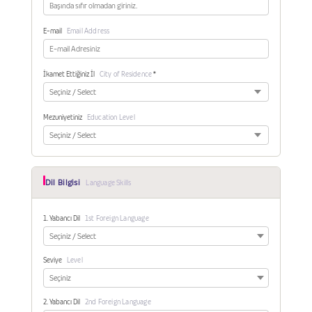
E-mail
Email Address
İkamet Ettiğiniz İl
City of Residence
*
Mezuniyetiniz
Education Level
Dil Bilgisi
Language Skills
1. Yabancı Dil
1st Foreign Language
Seviye
Level
2. Yabancı Dil
2nd Foreign Language