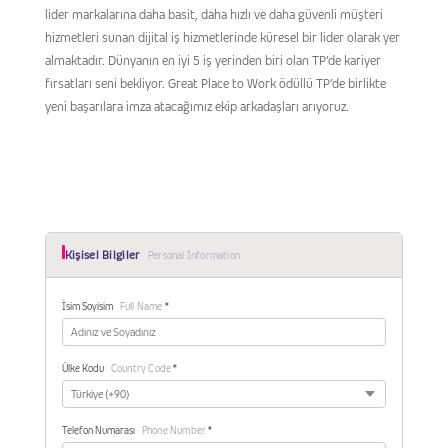
lider markalarına daha basit, daha hızlı ve daha güvenli müşteri
hizmetleri sunan dijital iş hizmetlerinde küresel bir lider olarak yer
almaktadır. Dünyanın en iyi 5 iş yerinden biri olan TP’de kariyer
fırsatları seni bekliyor. Great Place to Work ödüllü TP’de birlikte
yeni başarılara imza atacağımız ekip arkadaşları arıyoruz.
Kişisel Bilgiler
Personal Information
İsim Soyisim
Full Name
*
Ülke Kodu
Country Code
*
Telefon Numarası
Phone Number
*