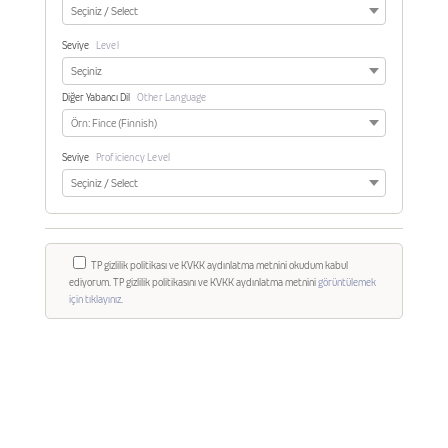
Seviye
Level
Diğer Yabancı Dil
Other Language
Seviye
Proficiency Level
TP gizlilik politikası ve KVKK aydınlatma metnini okudum kabul
ediyorum. TP gizlilik politikasını ve KVKK aydınlatma metnini
görüntülemek
için tıklayınız.