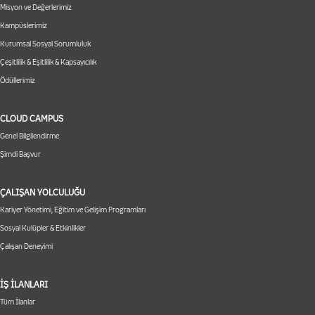
Misyon ve Değerlerimiz
Kampüslerimiz
Kurumsal Sosyal Sorumluluk
Çeşitlilik & Eşitlilik & Kapsayıcılık
Ödüllerimiz
CLOUD CAMPUS
Genel Bilgilendirme
Şimdi Başvur
ÇALIŞAN YOLCULUĞU
Kariyer Yönetimi, Eğitim ve Gelişim Programları
Sosyal Kulüpler & Etkinlikler
Çalışan Deneyimi
İŞ İLANLARI
Tüm İlanlar