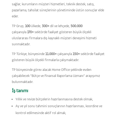
sağlar, kurumların müşteri hizmetleri, teknik destek, satış,
pazarlama, tahsilat süreçlerinin yönetiminde üstün sonuçlar elde
eder.
TP Grup,
100
ülkede,
300+
dil ve lehçede,
500.000
çalışanıyla
170+
sektörde faaliyet gösteren büyük ölçekli
uluslararası firmalara dış kaynaklı müşteri deneyimi hizmeti
sunmaktadır.
TP Türkiye, bünyesinde
11.000+
çalışanıyla
150+
sektörde faaliyet
gösteren büyük ölçekli firmalarla çalışmaktadır.
TP bünyesinde görev alacak Home Office şeklinde evden
çalışabilecek “Bütçe ve Finansal Raporlama Uzmanı” arayışımız
bulunmaktadır.
İş tanımı
Yıllık ve revize bütçelerin hazırlanmasına destek olmak,
Ay ve yıl sonu tahmini sonuçlarının hazırlanması, koordine ve
kontrol edilmesinde aktif rol almak,