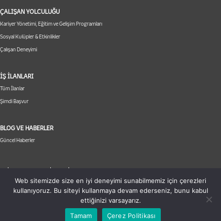
ÇALIŞAN YOLCULUĞU
Kariyer Yönetimi, Eğitim ve Gelişim Programları
Sosyal Kulüpler & Etkinlikler
Çalışan Deneyimi
İŞ İLANLARI
Tüm İlanlar
Şimdi Başvur
BLOG VE HABERLER
Güncel Haberler
|
|
|
TP
Aydınlatma Metni
KVKK
Çerez Politikası
Web sitemizde size en iyi deneyimi sunabilmemiz için çerezleri
kullanıyoruz. Bu siteyi kullanmaya devam ederseniz, bunu kabul
ettiğinizi varsayarız.
Tamam
Çerez Politikası