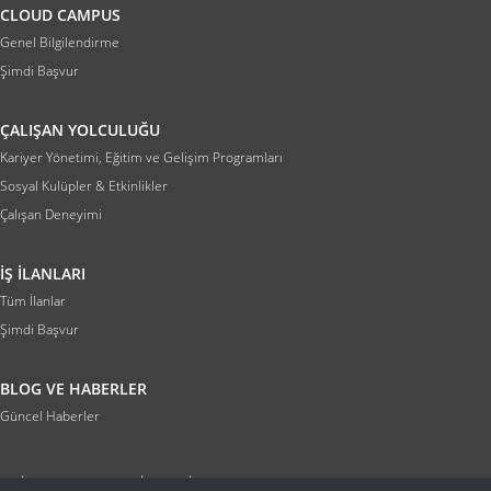
CLOUD CAMPUS
Genel Bilgilendirme
Şimdi Başvur
ÇALIŞAN YOLCULUĞU
Kariyer Yönetimi, Eğitim ve Gelişim Programları
Sosyal Kulüpler & Etkinlikler
Çalışan Deneyimi
İŞ İLANLARI
Tüm İlanlar
Şimdi Başvur
BLOG VE HABERLER
Güncel Haberler
|
|
|
TP
Aydınlatma Metni
KVKK
Çerez Politikası