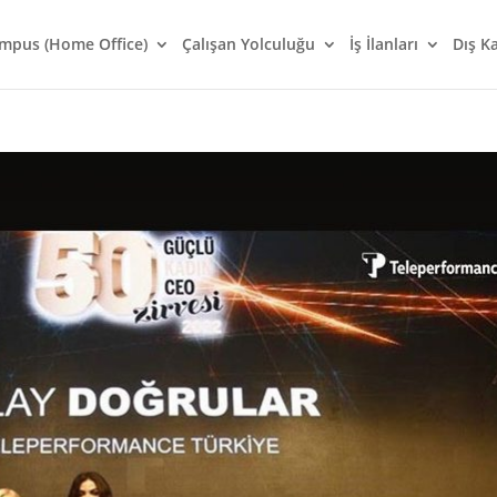
mpus (Home Office)
Çalışan Yolculuğu
İş İlanları
Dış K