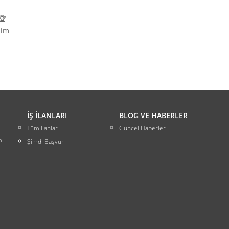
🏆
aim
İŞ İLANLARI
BLOG VE HABERLER
Tüm İlanlar
Güncel Haberler
m
Şimdi Başvur