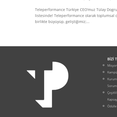
Teleperformance Türkiye CEO’muz Tülay Dogrula
listesinde! Teleperformance olarak toplumsal c
birlikte büyüyüp, geliştiğimiz;...
BİZİ 
Misyon
Kampü
Kurums
Sorum
Çeşitli
Kapsayı
Ödülle