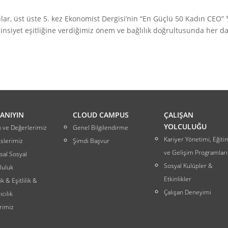
r, üst üste 5. kez Ekonomist Dergisi’nin “En Güçlü 50 Kadın CEO” 
insiyet eşitliğine verdiğimiz önem ve bağlılık doğrultusunda her d
TANIYIN
CLOUD CAMPUS
ÇALIŞAN
YOLCULUĞU
 ve Değerlerimiz
Genel Bilgilendirme
Kariyer Yönetimi, Eğiti
slerimiz
Şimdi Başvur
ve Gelişim Programları
al Sosyal
Sosyal Kulüpler &
luluk
Etkinlikler
lik & Eşitlilik &
Çalışan Deneyimi
cılık
rimiz