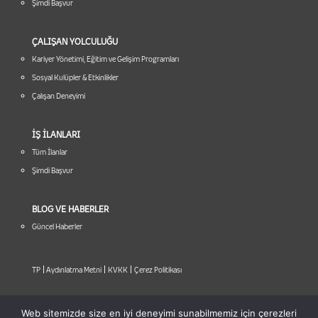
Şimdi Başvur
ÇALIŞAN YOLCULUĞU
Kariyer Yönetimi, Eğitim ve Gelişim Programları
Sosyal Kulüpler & Etkinlikler
Çalışan Deneyimi
İŞ İLANLARI
Tüm İlanlar
Şimdi Başvur
BLOG VE HABERLER
Güncel Haberler
|
|
|
TP
Aydınlatma Metni
KVKK
Çerez Politikası
Web sitemizde size en iyi deneyimi sunabilmemiz için çerezleri