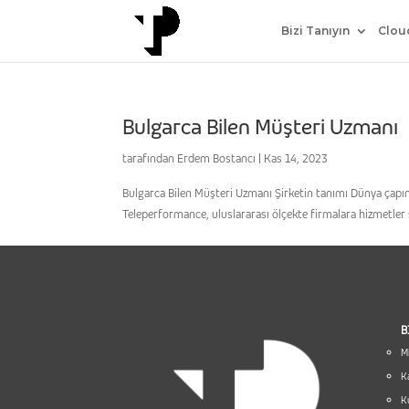
Bizi Tanıyın
Clou
Bulgarca Bilen Müşteri Uzmanı
tarafından
Erdem Bostancı
|
Kas 14, 2023
Bulgarca Bilen Müşteri Uzmanı Şirketin tanımı Dünya ç
Teleperformance, uluslararası ölçekte firmalara hizmetler s
B
Mi
K
K