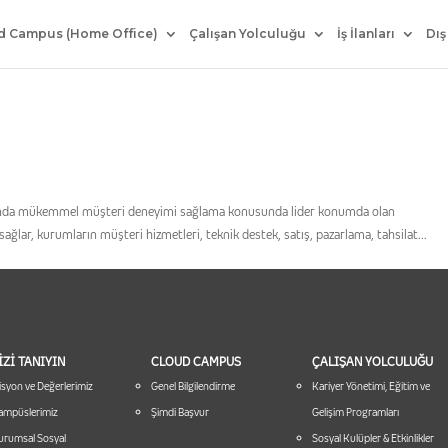
d Campus (Home Office)
Çalışan Yolculuğu
İş İlanları
Dış
apında mükemmel müşteri deneyimi sağlama konusunda lider konumda olan
ağlar, kurumların müşteri hizmetleri, teknik destek, satış, pazarlama, tahsilat...
İZİ TANIYIN
CLOUD CAMPUS
ÇALIŞAN YOLCULUĞU
syon ve Değerlerimiz
Genel Bilgilendirme
Kariyer Yönetimi, Eğitim ve
ampüslerimiz
Şimdi Başvur
Gelişim Programları
urumsal Sosyal
Sosyal Kulüpler & Etkinlikler