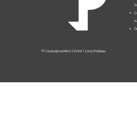
S
Çe
Ka
Öd
|
|
|
TP
Aydınlatma Metni
KVKK
Çerez Politikası