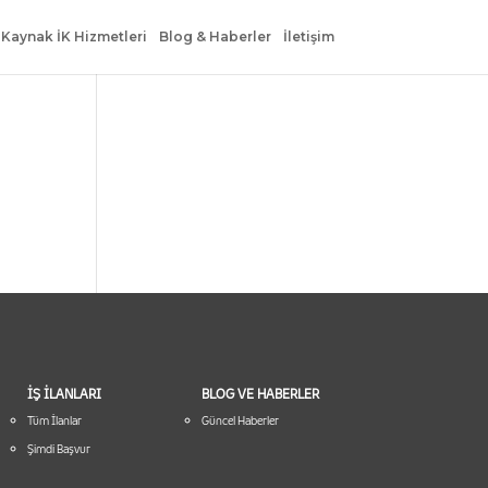
 Kaynak İK Hizmetleri
Blog & Haberler
İletişim
İŞ İLANLARI
BLOG VE HABERLER
Tüm İlanlar
Güncel Haberler
Şimdi Başvur