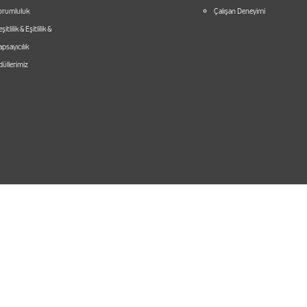
orumluluk
Çalışan Deneyimi
şitlilik & Eşitlilik &
psayıcılık
üllerimiz