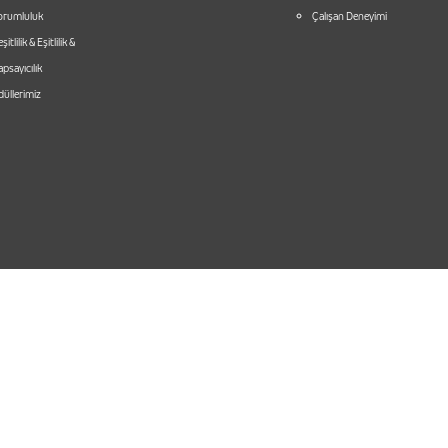
orumluluk
Çalışan Deneyimi
şitlilik & Eşitlilik &
psayıcılık
üllerimiz