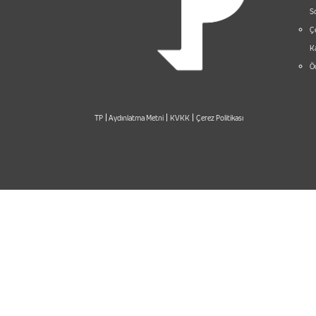
S
Çe
Ka
Öd
|
|
|
TP
Aydınlatma Metni
KVKK
Çerez Politikası