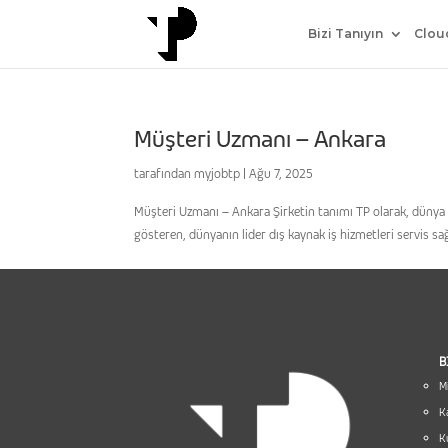
Bizi Tanıyın
Clou
Müşteri Uzmanı – Ankara
tarafından
myjobtp
|
Ağu 7, 2025
Müşteri Uzmanı – Ankara Şirketin tanımı TP olarak, dünya g
gösteren, dünyanın lider dış kaynak iş hizmetleri servis sağ
B
Mi
K
K