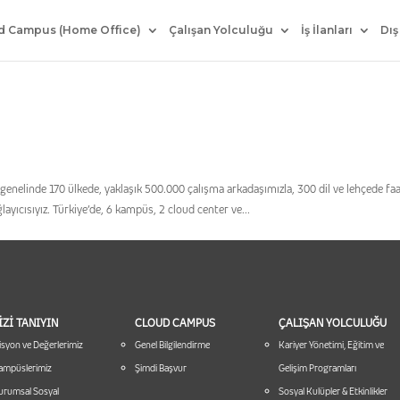
d Campus (Home Office)
Çalışan Yolculuğu
İş İlanları
Dış
enelinde 170 ülkede, yaklaşık 500.000 çalışma arkadaşımızla, 300 dil ve lehçede faa
layıcısıyız. Türkiye’de, 6 kampüs, 2 cloud center ve...
İZİ TANIYIN
CLOUD CAMPUS
ÇALIŞAN YOLCULUĞU
syon ve Değerlerimiz
Genel Bilgilendirme
Kariyer Yönetimi, Eğitim ve
ampüslerimiz
Şimdi Başvur
Gelişim Programları
urumsal Sosyal
Sosyal Kulüpler & Etkinlikler