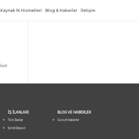
 Kaynak İK Hizmetleri
Blog & Haberler
İletişim
liyet
İŞ İLANLARI
BLOG VE HABERLER
Tüm İlanlar
Güncel Haberler
Şimdi Başvur