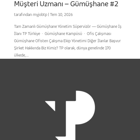
Müşteri Uzmanı – Gümüşhane #2
tarafından
myjobtp
|
Tem 10, 2026
Tam Zamanlı Gümüşhane Yönetim Süpervizör — Gümüşhane İş
İlanı TP Türkiye · Gümüşhane Kampüsü · Ofis Çalışması
Gümüşhane Ofisten Çalışma Ekip Yönetimi Diğer İlanlar Başvur
Şirket Hakkında Biz Kimiz? TP olarak, dünya genelinde 170
ülkede,...