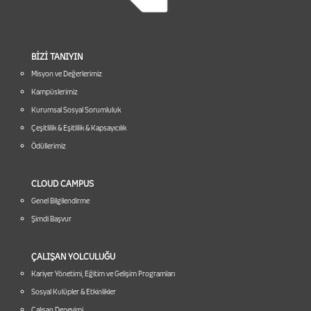
BİZİ TANIYIN
Misyon ve Değerlerimiz
Kampüslerimiz
Kurumsal Sosyal Sorumluluk
Çeşitlilik & Eşitlilik & Kapsayıcılık
Ödüllerimiz
CLOUD CAMPUS
Genel Bilgilendirme
Şimdi Başvur
ÇALIŞAN YOLCULUĞU
Kariyer Yönetimi, Eğitim ve Gelişim Programları
Sosyal Kulüpler & Etkinlikler
Çalışan Deneyimi