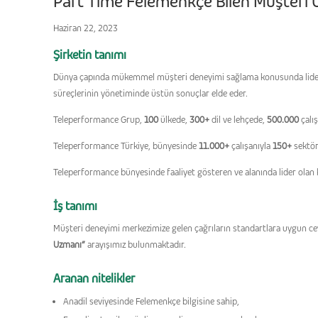
Part Time Felemenkçe Bilen Müşteri
Haziran 22, 2023
Şirketin tanımı
Dünya çapında mükemmel müşteri deneyimi sağlama konusunda lider kon
süreçlerinin yönetiminde üstün sonuçlar elde eder.
Teleperformance Grup,
100
ülkede,
300+
dil ve lehçede,
500.000
çalı
Teleperformance Türkiye, bünyesinde
11.000+
çalışanıyla
150+
sektör
Teleperformance bünyesinde faaliyet gösteren ve alanında lider olan
İş tanımı
Müşteri deneyimi merkezimize gelen çağrıların standartlara uygun ce
Uzmanı”
arayışımız bulunmaktadır.
Aranan nitelikler
Anadil seviyesinde Felemenkçe bilgisine sahip,