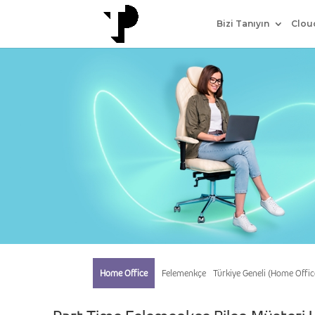
Bizi Tanıyın
Clou
Home Office
Felemenkçe
Türkiye Geneli (Home Offic