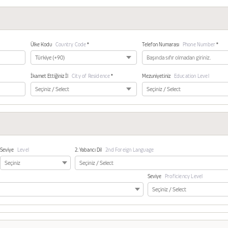
Ülke Kodu
Country Code
*
Telefon Numarası
Phone Number
*
İkamet Ettiğiniz İl
City of Residence
*
Mezuniyetiniz
Education Level
Seviye
Level
2. Yabancı Dil
2nd Foreign Language
Seviye
Proficiency Level