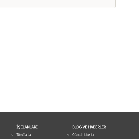
İŞ İLANLARI
BLOG VE HABERLER
Tüm İlanlar
Güncel Haberler