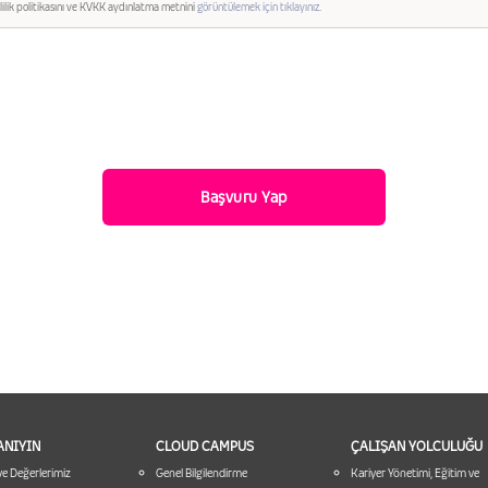
lilik politikasını ve KVKK aydınlatma metnini
görüntülemek için tıklayınız.
TANIYIN
CLOUD CAMPUS
ÇALIŞAN YOLCULUĞU
ve Değerlerimiz
Genel Bilgilendirme
Kariyer Yönetimi, Eğitim ve