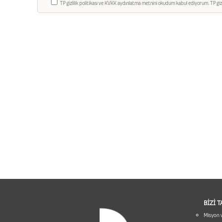
TP gizlilik politikası ve KVKK aydınlatma metnini okudum kabul ediyorum. TP giz
BİZİ 
Misyon 