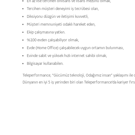
En az lise tercihen önlisans ve lisans mezunu olmak,
Tercihen müşteri deneyimi iş tecrübesi olan,
Diksiyonu düzgün ve iletişimi kuvvetli,
Müşteri memnuniyeti odaklı hareket eden,
Ekip çalışmasına yatkın.
%100 evden çalışabiliyor olmak,
Evde (Home Office) çalışabilecek uygun ortamın bulunması,
Evinde sabit ve yüksek hızlı internet sahibi olmak,
Bilgisayar kullanabilen.
Teleperformance, “Gücümüz teknoloji, Odağımız insan” yaklaşımı ile dün
Dünyanın en iyi 5 iş yerinden biri olan Teleperformance’da kariyer fırs