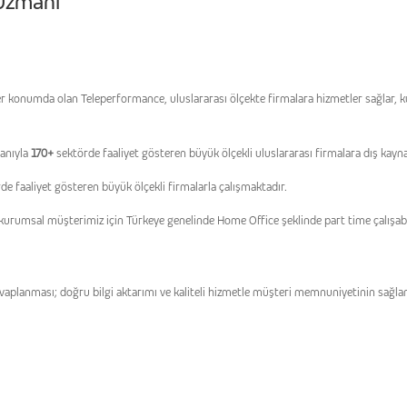
 Uzmanı
umda olan Teleperformance, uluslararası ölçekte firmalara hizmetler sağlar, kuru
şanıyla
170+
sektörde faaliyet gösteren büyük ölçekli uluslararası firmalara dış kay
de faaliyet gösteren büyük ölçekli firmalarla çalışmaktadır.
 kurumsal müşterimiz için Türkeye genelinde Home Office şeklinde part time
çalışab
vaplanması; doğru bilgi aktarımı ve kaliteli hizmetle müşteri memnuniyetinin sağla