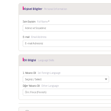
Kişisel Bilgiler
Personal Information
İsim Soyisim
Full Name
*
E-mail
Email Address
Dil Bilgisi
Language Skills
1. Yabancı Dil
1st Foreign Language
Diğer Yabancı Dil
Other Language