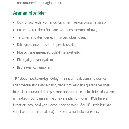
memnuniyetinin sağlanması.
Aranan nitelikler
Çok iyi seviyede Rumence, tercihen Türkçe bilgisine sahip,
En az lise tercihen önlisans ve lisans mezunu olmak,
Tercihen müşteri deneyimi iş tecrübesi olan,
Diksiyonu düzgün ve iletişimi kuvvetli,
Müşteri memnuniyeti odaklı hareket eden,
Ekip çalışmasına yatkın,
Bilgisayar kullanabilen.
TP, “Gücümüz teknoloji, Odağımız insan” yaklaşımı ile dünyanın
lider markalarına daha basit, daha hızlı ve daha güvenli müşteri
hizmetleri sunan dijital iş hizmetlerinde küresel bir lider olarak yer
almaktadır.Dünyanın en iyi 5 iş yerinden biri olan TP’de kariyer
fırsatları seni bekliyor. Great Place to Work ödüllü TP’de birlikte
yeni başarılara imza atacağımız ekip arkadaşları arıyoruz.