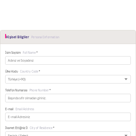
Kişisel Bilgiler
Personal Information
İsim Soyisim
Full Name
*
Ülke Kodu
Country Code
*
Telefon Numarası
Phone Number
*
E-mail
Email Address
İkamet Ettiğiniz İl
City of Residence
*