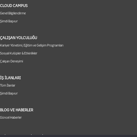
CLOUD CAMPUS
Genel Bilgilendirme
Şimdi Başvur
ÇALIŞAN YOLCULUĞU
Kariyer Yönetimi, Eğitim ve Gelişim Programları
Sosyal Kulüpler & Etkinlikler
Çalışan Deneyimi
İŞ İLANLARI
Tüm İlanlar
Şimdi Başvur
BLOG VE HABERLER
Güncel Haberler
|
|
|
TP
Aydınlatma Metni
KVKK
Çerez Politikası