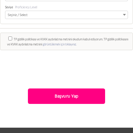
Seviye
Proficiency Level
TP gizlilik politikası ve KVKK aydınlatma metnini okudum kabul ediyorum. TP gizlilik politikasını
ve KVKK aydınlatma metnini
görüntülemek için tıklayınız.