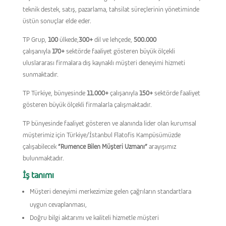
teknik destek, satış, pazarlama, tahsilat süreçlerinin yönetiminde
üstün sonuçlar elde eder.
TP Grup,
100
ülkede,
300+
dil ve lehçede,
500.000
çalışanıyla
170+
sektörde faaliyet gösteren büyük ölçekli
uluslararası firmalara dış kaynaklı müşteri deneyimi hizmeti
sunmaktadır.
TP Türkiye, bünyesinde
11.000+
çalışanıyla
150+
sektörde faaliyet
gösteren büyük ölçekli firmalarla çalışmaktadır.
TP bünyesinde faaliyet gösteren ve alanında lider olan kurumsal
müşterimiz için Türkiye/İstanbul Flatofis Kampüsümüzde
çalışabilecek
”Rumence
Bilen Müşteri Uzmanı”
arayışımız
bulunmaktadır.
İş tanımı
Müşteri deneyimi merkezimize gelen çağrıların standartlara
uygun cevaplanması,
Doğru bilgi aktarımı ve kaliteli hizmetle müşteri