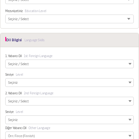
Mezuniyetiniz
Education Level
Dil Bilgisi
Language Skills
1. Yabancı Dil
1st Foreign Language
Seviye
Level
2. Yabancı Dil
2nd Foreign Language
Seviye
Level
Diğer Yabancı Dil
Other Language