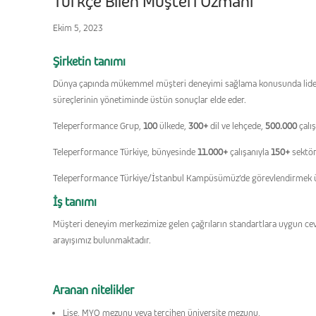
Türkçe Bilen Müşteri Uzmanı
Ekim 5, 2023
Şirketin tanımı
Dünya çapında mükemmel müşteri deneyimi sağlama konusunda lider kon
süreçlerinin yönetiminde üstün sonuçlar elde eder.
Teleperformance Grup,
100
ülkede,
300+
dil ve lehçede,
500.000
çalı
Teleperformance Türkiye, bünyesinde
11.000+
çalışanıyla
150+
sektör
Teleperformance Türkiye/İstanbul Kampüsümüz’de görevlendirmek üzer
İş tanımı
Müşteri deneyim merkezimize gelen çağrıların standartlara uygun cev
arayışımız bulunmaktadır.
Aranan nitelikler
Lise, MYO mezunu veya tercihen üniversite mezunu,