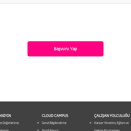
TANIYIN
CLOUD CAMPUS
ÇALIŞAN YOLCULUĞU
ve Değerlerimiz
Genel Bilgilendirme
Kariyer Yönetimi, Eğitim ve
erimiz
Şimdi Başvur
Gelişim Programları