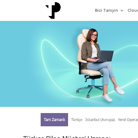
Bizi Tanıyın
Clou
Tam Zamanlı
Türkçe
İstanbul (Avrupa)
Yerel Opera