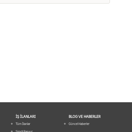
İŞ İLANLARI
BLOG VE HABERLER
Tüm İlanlar
Güncel Haberler
Şimdi Başvur