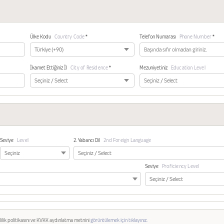
Ülke Kodu
Country Code
*
Telefon Numarası
Phone Number
*
İkamet Ettiğiniz İl
City of Residence
*
Mezuniyetiniz
Education Level
Seviye
Level
2. Yabancı Dil
2nd Foreign Language
Seviye
Proficiency Level
lilik politikasını ve KVKK aydınlatma metnini
görüntülemek için tıklayınız.