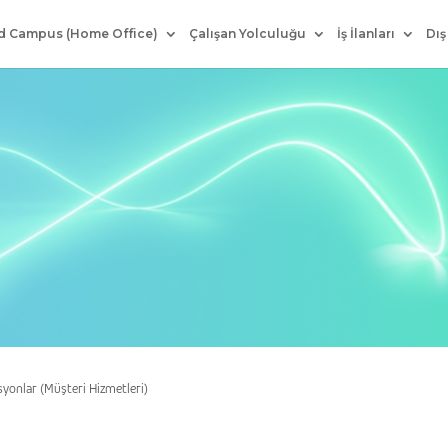
d Campus (Home Office)
Çalışan Yolculuğu
İş İlanları
Dış
syonlar (Müşteri Hizmetleri)