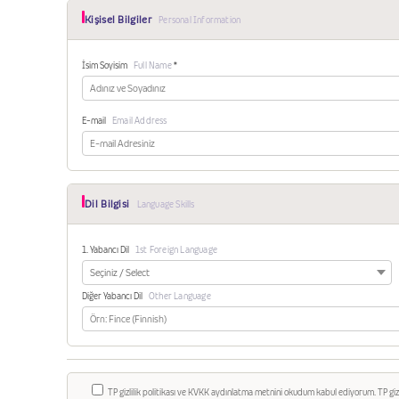
Kişisel Bilgiler
Personal Information
İsim Soyisim
Full Name
*
E-mail
Email Address
Dil Bilgisi
Language Skills
1. Yabancı Dil
1st Foreign Language
Diğer Yabancı Dil
Other Language
TP gizlilik politikası ve KVKK aydınlatma metnini okudum kabul ediyorum. TP giz