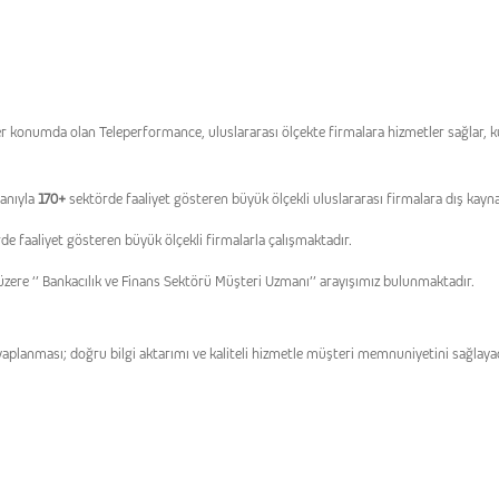
umda olan Teleperformance, uluslararası ölçekte firmalara hizmetler sağlar, kuru
şanıyla
170+
sektörde faaliyet gösteren büyük ölçekli uluslararası firmalara dış kay
de faaliyet gösteren büyük ölçekli firmalarla çalışmaktadır.
e ‘’ Bankacılık ve Finans Sektörü Müşteri Uzmanı’’ arayışımız bulunmaktadır.
aplanması; doğru bilgi aktarımı ve kaliteli hizmetle müşteri memnuniyetini sağlaya