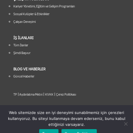
Kariyer Yönetimi, Eğitim ve Gelişim Programları
Sosyal Kulüpler & Etkinlikler
Çalışan Deneyimi
İŞ İLANLARI
Tüm İlanlar
Şimdi Başvur
BLOG VE HABERLER
Güncel Haberler
|
|
|
TP
Aydınlatma Metni
KVKK
Çerez Politikası
Web sitemizde size en iyi deneyimi sunabilmemiz için çerezleri
kullanıyoruz. Bu siteyi kullanmaya devam ederseniz, bunu kabul
ettiğinizi varsayarız.