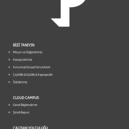
BİZİ TANIYIN
Misyon ve Değerlerimiz
Kampüslerimiz
Kurumsal Sosyal Sorumluluk
Çeşitlilik & Eşitlilik & Kapsayıcılık
Ödüllerimiz
CLOUD CAMPUS
Genel Bilgilendirme
Şimdi Başvur
ÇALIŞAN YOLCULUĞU