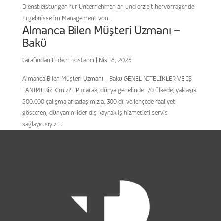
Dienstleistungen für Unternehmen an und erzielt hervorragende
Ergebnisse im Management von...
Almanca Bilen Müşteri Uzmanı –
Bakü
tarafından
Erdem Bostancı
|
Nis 16, 2025
Almanca Bilen Müşteri Uzmanı – Bakü GENEL NİTELİKLER VE İŞ
TANIMI Biz Kimiz? TP olarak, dünya genelinde 170 ülkede, yaklaşık
500.000 çalışma arkadaşımızla, 300 dil ve lehçede faaliyet
gösteren, dünyanın lider dış kaynak iş hizmetleri servis
sağlayıcısıyız....