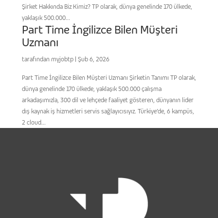
Şirket Hakkında Biz Kimiz? TP olarak, dünya genelinde 170 ülkede,
yaklaşık 500.000...
Part Time İngilizce Bilen Müşteri
Uzmanı
tarafından
myjobtp
|
Şub 6, 2026
Part Time İngilizce Bilen Müşteri Uzmanı Şirketin Tanımı TP olarak,
dünya genelinde 170 ülkede, yaklaşık 500.000 çalışma
arkadaşımızla, 300 dil ve lehçede faaliyet gösteren, dünyanın lider
dış kaynak iş hizmetleri servis sağlayıcısıyız. Türkiye’de, 6 kampüs,
2 cloud...