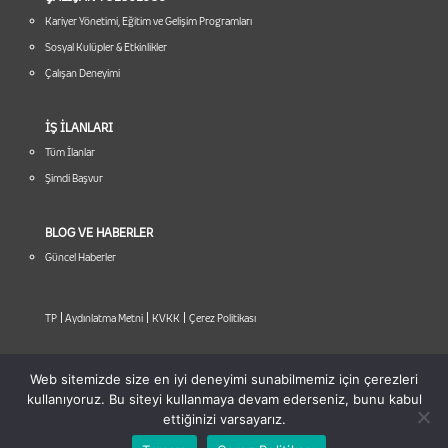
Kariyer Yönetimi, Eğitim ve Gelişim Programları
Sosyal Kulüpler & Etkinlikler
Çalışan Deneyimi
İŞ İLANLARI
Tüm İlanlar
Şimdi Başvur
BLOG VE HABERLER
Güncel Haberler
|
|
|
TP
Aydınlatma Metni
KVKK
Çerez Politikası
Web sitemizde size en iyi deneyimi sunabilmemiz için çerezleri
kullanıyoruz. Bu siteyi kullanmaya devam ederseniz, bunu kabul
ettiğinizi varsayarız.