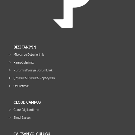
BİZİ TANIYIN
Misyon ve Değerlerimiz
Kampüslerimiz
Kurumsal Sosyal Sorumluluk
Çeşitlilik & Eşitlilik & Kapsayıcılık
Ödüllerimiz
CLOUD CAMPUS
Genel Bilgilendirme
Şimdi Başvur
ÇALIŞAN YOLCULUĞU